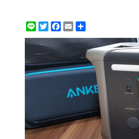
Li
T
F
E
共
n
w
a
m
有
e
it
c
ai
te
e
l
r
b
o
o
k