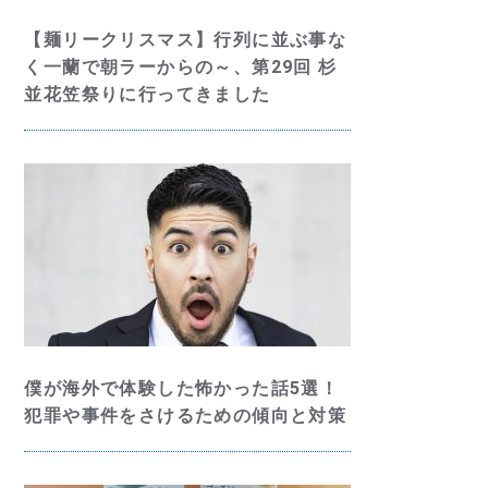
【麺リークリスマス】行列に並ぶ事な
く一蘭で朝ラーからの～、第29回 杉
並花笠祭りに行ってきました
僕が海外で体験した怖かった話5選！
犯罪や事件をさけるための傾向と対策