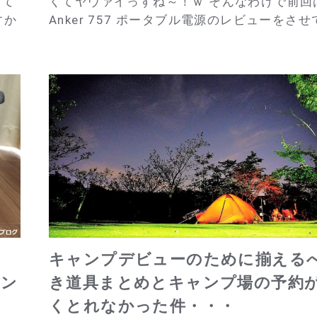
して
くてヤヴァイっすね～！ｗ そんなわけで前回
すか
Anker 757 ポータブル電源のレビューをさせて.
キャンプデビューのために揃える
レン
き道具まとめとキャンプ場の予約
くとれなかった件・・・