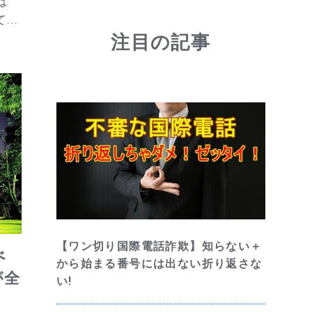
は
..
注目の記事
【ワン切り国際電話詐欺】知らない＋
べ
から始まる番号には出ない折り返さな
が全
い!