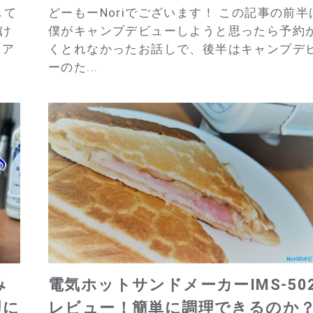
して
どーもーNoriでございます！ この記事の前半
付け
僕がキャンプデビューしようと思ったら予約
なア
くとれなかったお話しで、後半はキャンプデ
ーのた...
み
電気ホットサンドメーカーIMS-50
理に
レビュー！簡単に調理できるのか