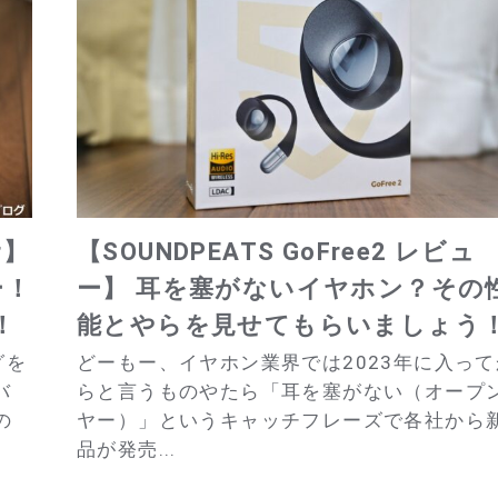
r】
【SOUNDPEATS GoFree2 レビュ
ー！
ー】 耳を塞がないイヤホン？その
！
能とやらを見せてもらいましょう
グを
どーもー、イヤホン業界では2023年に入って
バ
らと言うものやたら「耳を塞がない（オープ
の
ヤー）」というキャッチフレーズで各社から
品が発売...