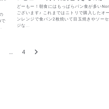
どーもー！朝食にはもっぱらパン食が多いNor
ございます♪ これまではニトリで購入したオ
の
ンレンジで食パン2枚焼いて目玉焼きやソー
iで
ジな...
.
2
…
4
次
の
ペ
ー
ジ