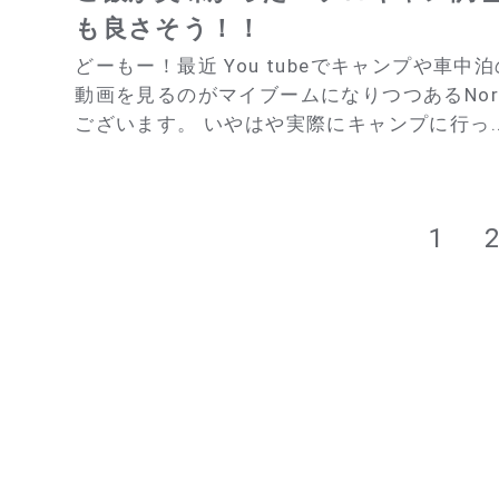
も良さそう！！
どーもー！最近 You tubeでキャンプや車中泊
動画を見るのがマイブームになりつつあるNor
ございます。 いやはや実際にキャンプに行っ..
1
投
稿
ナ
ビ