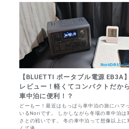
【BLUETTI ポータブル電源 EB3A
レビュー！軽くてコンパクトだか
車中泊に便利！？
どーもー！最近はもっぱら車中泊の旅にハマ
いるNoriです。 しかしながら冬場の車中泊は
さとの戦いです。 冬の車中泊って想像以上に
くて過...