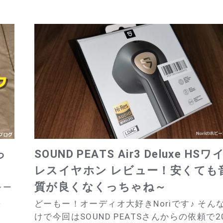
っ
SOUND PEATS Air3 Deluxe HSワ
レスイヤホン レビュー！安くても
質が良くなくっちゃね～
レー
ま
どーもー！オーディオ大好きNoriです♪ そん
けで今回はSOUND PEATSさんからの依頼で2