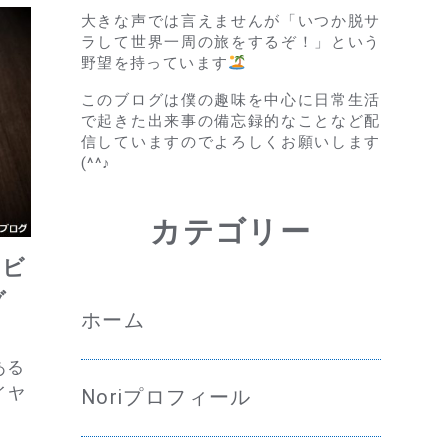
大きな声では言えませんが「いつか脱サ
ラして世界一周の旅をするぞ！」という
野望を持っています
このブログは僕の趣味を中心に日常生活
で起きた出来事の備忘録的なことなど配
信していますのでよろしくお願いします
(^^♪
カテゴリー
レビ
グ
ホーム
ある
イヤ
Noriプロフィール