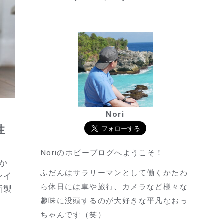
Nori
性
！
Noriのホビーブログへようこそ！
か
ふだんはサラリーマンとして働くかたわ
ンイ
ら休日には車や旅行、カメラなど様々な
新製
趣味に没頭するのが大好きな平凡なおっ
ちゃんです（笑）