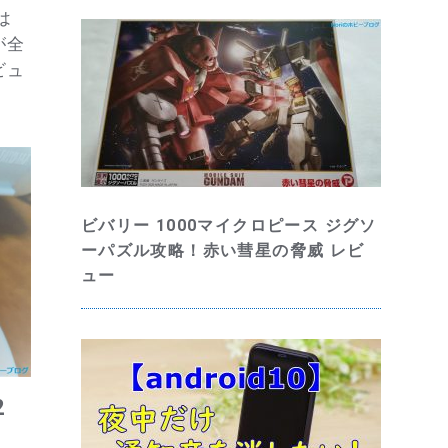
は
が全
ビュ
ビバリー 1000マイクロピース ジグソ
ーパズル攻略！赤い彗星の脅威 レビ
ュー
2
？