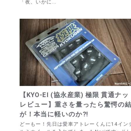
「夜、いかに...
【KYO-EI (協永産業) 極限 貫通ナ
レビュー】重さを量ったら驚愕の
が！本当に軽いのか⁈
どーもー！先日は愛車アトレーくんに14イン