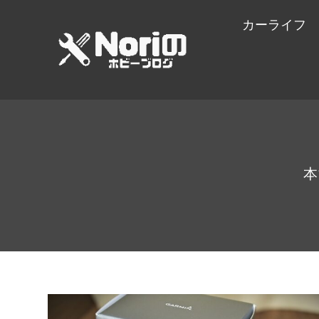
カーライフ
本