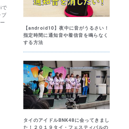
iで
ーブ
セー
【android10】夜中に音がうるさい！
指定時間に通知音や着信音を鳴らなく
する方法
タイのアイドルBNK48に会ってきまし
た！２０１９タイ・フェスティバルの