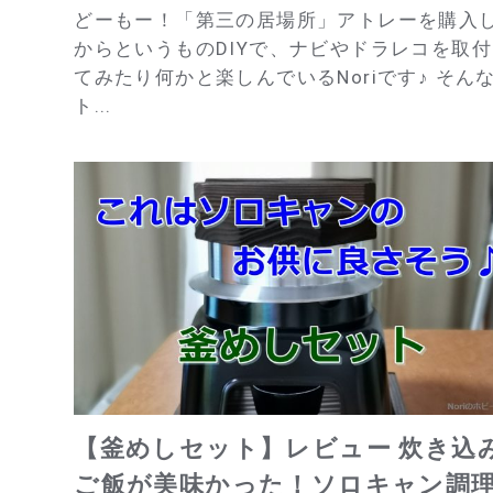
どーもー！「第三の居場所」アトレーを購入
からというものDIYで、ナビやドラレコを取
てみたり何かと楽しんでいるNoriです♪ そん
ト...
【釜めしセット】レビュー 炊き込
ご飯が美味かった！ソロキャン調