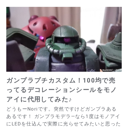
r
b
o
o
k
ガンプラプチカスタム！100均で売
ってるデコレーションシールをモノ
アイに代用してみた♪
どうもーNoriです。突然ですけどガンプラある
あるです！ ガンプラモデラ―なら1度はモノアイ
にLEDを仕込んで実際に光らせてみたいと思った