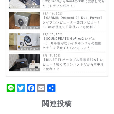
PCでGen3からGen4のSSDに交換してみ
た（トラブル続出！）
PC関連
12月 16, 2023
【GARMIN Descent G1 Dual Power】
ダイブコンピューター開封レビュー！
Suicaが使えて日常使いにも便利？！
商品レビュー
11月 28, 2023
【SOUNDPEATS GoFree2 レビュ
ー】 耳を塞がないイヤホン？その性能
とやらを見せてもらいましょう！
商品レビュー
1月 15, 2023
【BLUETTI ポータブル電源 EB3A】レ
ビュー！軽くてコンパクトだから車中泊
に便利！？
商品レビュー
Li
T
F
E
共
n
w
a
m
有
e
it
c
関連投稿
ai
te
e
l