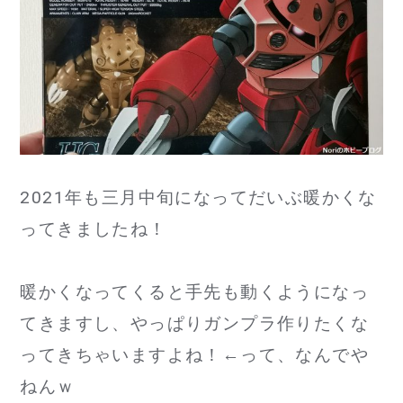
te
e
l
r
b
o
o
k
2021年も三月中旬になってだいぶ暖かくな
ってきましたね！
暖かくなってくると手先も動くようになっ
てきますし、やっぱりガンプラ作りたくな
ってきちゃいますよね！←って、なんでや
ねんｗ