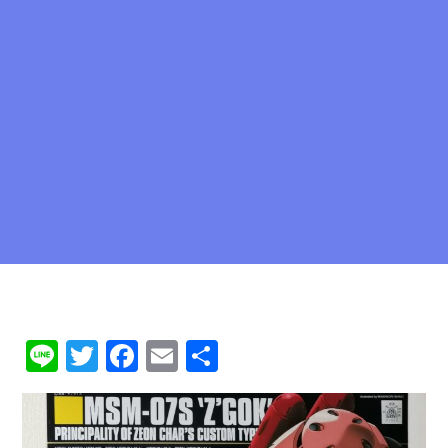
Li
T
F
E
共
n
w
a
m
有
e
it
c
ai