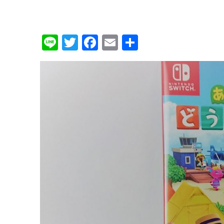
Li
T
F
E
共
n
w
a
m
有
e
it
c
ai
te
e
l
r
b
o
o
k