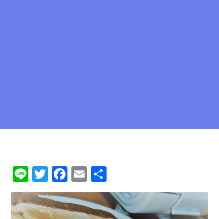
Li
T
F
E
共
n
w
a
m
有
e
it
c
ai