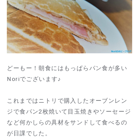
te
e
l
r
b
o
o
k
どーもー！朝食にはもっぱらパン食が多い
Noriでございます♪
これまではニトリで購入したオーブンレン
ジで食パン2枚焼いて目玉焼きやソーセージ
など何かしらの具材をサンドして食べるの
が日課でした。