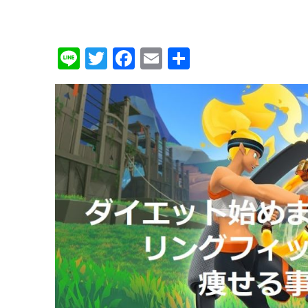
Li
T
F
E
共
n
w
a
m
有
e
it
c
ai
te
e
l
r
b
o
o
k