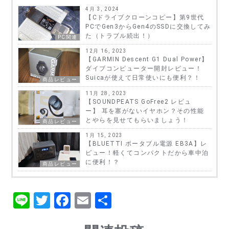
4月 3, 2024
【Cドライブクローンコピー】第9世代
PCでGen3からGen4のSSDに交換してみ
た（トラブル続出！）
PC関連
12月 16, 2023
【GARMIN Descent G1 Dual Power】
ダイブコンピューター開封レビュー！
Suicaが使えて日常使いにも便利？！
商品レビュー
11月 28, 2023
【SOUNDPEATS GoFree2 レビュ
ー】 耳を塞がないイヤホン？その性能
とやらを見せてもらいましょう！
商品レビュー
1月 15, 2023
【BLUETTI ポータブル電源 EB3A】レ
ビュー！軽くてコンパクトだから車中泊
に便利！？
商品レビュー
Li
T
F
E
共
n
w
a
m
有