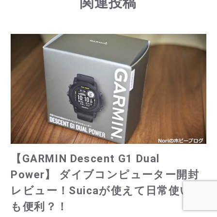
e
it
c
関連投稿
ai
te
e
l
r
b
o
o
k
【GARMIN Descent G1 Dual
Power】 ダイブコンピューター開封
レビュー！Suicaが使えて日常使いに
も便利？！