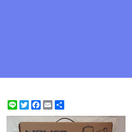
Li
T
F
E
共
n
w
a
m
有
e
it
c
ai