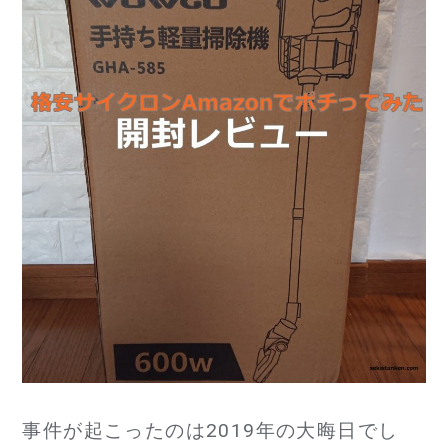
te
e
l
r
b
o
o
k
事件が起こったのは2019年の大晦日でし